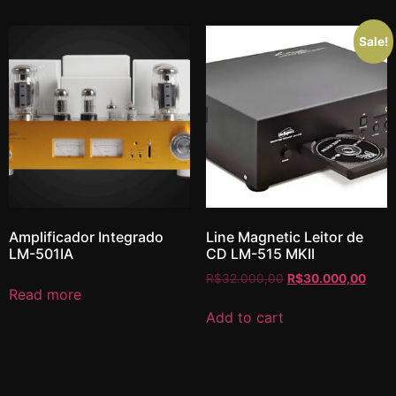
Sale!
Amplificador Integrado
Line Magnetic Leitor de
LM-501IA
CD LM-515 MKII
R$
32.000,00
R$
30.000,00
Read more
Add to cart