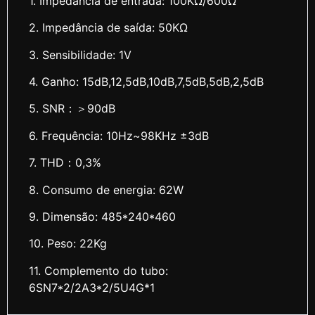
1. Impedância de entrada: 100KΩ/600Ω
2. Impedância de saída: 50KΩ
3. Sensibilidade: 1V
4. Ganho: 15dB,12,5dB,10dB,7,5dB,5dB,2,5dB
5. SNR：＞90dB
6. Frequência: 10Hz~98KHz ±3dB
7. THD：0,3%
8. Consumo de energia: 62W
9. Dimensão: 485*240*460
10. Peso: 22Kg
11. Complemento do tubo:
6SN7*2/2A3*2/5U4G*1