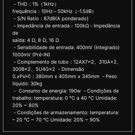
－THD：1%（1kHz）
frequência：10Hz～50kHz（-1.5dB）
－S/N Ratio：87dB(A ponderado)
－Impedância de entrada：100kΩ－Impedância
de
saída: 4 Ω, 8 Ω, 16 Ω
－Sensibilidade de entrada: 400mV (Integrado)
1000mV (Pré-IN)
－Complemento de tubo：12AX7×2、310A×2、
300B×2、5U4G×2 －Dimensão
(LxPxH)：380mm x 405mm x 345mm －Peso
líquido: 30kg
－ Consumo de energia: 190w －Condições de
trabalho: temperatura: 0 ℃ a 40 ℃ Umidade:
20% ~ 80%
－Condições de armazenamento: temperatura:
– 20 ℃ ~ 70 ℃ Umidade: 20% ~ 90%