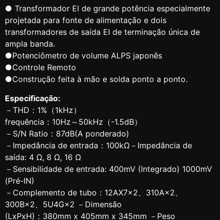
● Transformador EI de grande potência especialmente
projetada para fonte de alimentação e dois
transformadores de saída EI de terminação única de
ampla banda.
●Potenciômetro de volume ALPS japonês
●Controle Remoto
●Construção feita à mão e solda ponto a ponto.
Especificação:
－THD：1%（1kHz）
frequência：10Hz～50kHz（-1.5dB）
－S/N Ratio：87dB(A ponderado)
－Impedância de entrada：100kΩ－Impedância de
saída: 4 Ω, 8 Ω, 16 Ω
－Sensibilidade de entrada: 400mV (Integrado) 1000mV
(Pré-IN)
－Complemento de tubo：12AX7×2、310A×2、
300B×2、5U4G×2 －Dimensão
(LxPxH)：380mm x 405mm x 345mm －Peso