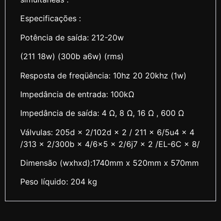
Especificações :
Potência de saída: 212-20w
(211 18w) (300b a6w) (rms)
Resposta de freqüência: 10hz 20 20khz (1w)
Impedância de entrada: 100kΩ
Impedância de saída: 4 Ω, 8 Ω, 16 Ω , 600 Ω
Válvulas: 205d × 2/102d × 2 / 211 × 6/5u4 × 4
/313 × 2/300b × 4/6×5 × 2/6j7 × 2 /EL-6C × 8/
Dimensão (wxhxd):1740mm x 520mm x 570mm
Peso líquido: 204 kg