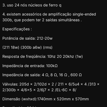
3. uso 24 nós núcleos de ferro q
4. existem acessórios de amplificação single-ended
300b, que podem ter 2 saídas simultâneas .
Especificações :
Potência de saída: 212-20w
(211 18w) (300b a6w) (rms)
Resposta de freqüência: 10hz 20 20khz (1w)
Impedância de entrada: 100kΩ
Impedância de saída: 4 Ω, 8 Ω, 16 Ω , 600 Ω
Válvulas: 205d × 2/102d × 2 / 211 × 6/5u4 × 4 /313 ×
2/300b × 4/6×5 × 2/6j7 × 2 /EL-6C × 8/
Dimensão (wxhxd):1740mm x 520mm x 570mm