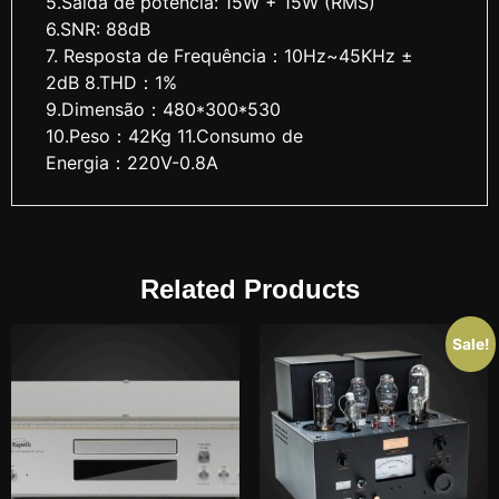
5.Saída de potência: 15W + 15W (RMS)
6.SNR: 88dB
7. Resposta de Frequência：10Hz~45KHz ±
2dB 8.THD：1%
9.Dimensão：480*300*530
10.Peso：42Kg 11.Consumo de
Energia：220V-0.8A
Related Products
Sale!