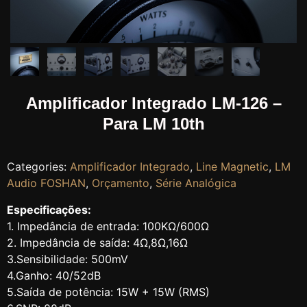
Amplificador Integrado LM-126 –
Para LM 10th
Categories:
Amplificador Integrado
,
Line Magnetic
,
LM
Audio FOSHAN
,
Orçamento
,
Série Analógica
Especificações:
1. Impedância de entrada: 100KΩ/600Ω
2. Impedância de saída: 4Ω,8Ω,16Ω
3.Sensibilidade: 500mV
4.Ganho: 40/52dB
5.Saída de potência: 15W + 15W (RMS)