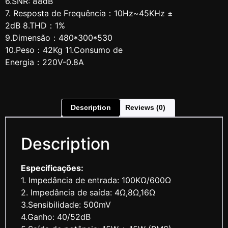
6.SNR: 88dB
7. Resposta de Frequência：10Hz~45KHz ±
2dB 8.THD：1%
9.Dimensão：480*300*530
10.Peso：42Kg 11.Consumo de
Energia：220V-0.8A
Description
Reviews (0)
Description
Especificações:
1. Impedância de entrada: 100KΩ/600Ω
2. Impedância de saída: 4Ω,8Ω,16Ω
3.Sensibilidade: 500mV
4.Ganho: 40/52dB