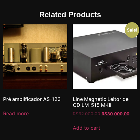
Related Products
Sale!
Pré amplificador AS-123
Line Magnetic Leitor de
CD LM-515 MKII
Read more
R$
32.000,00
R$
30.000,00
Add to cart